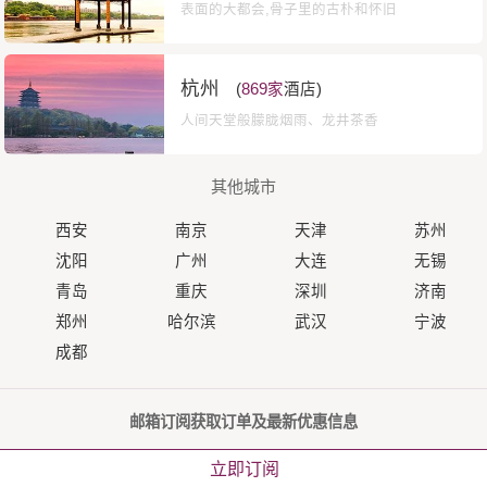
表面的大都会,骨子里的古朴和怀旧
杭州
(
869家
酒店)
人间天堂般朦胧烟雨、龙井茶香
其他城市
西安
南京
天津
苏州
沈阳
广州
大连
无锡
青岛
重庆
深圳
济南
郑州
哈尔滨
武汉
宁波
成都
邮箱订阅获取订单及最新优惠信息
立即订阅