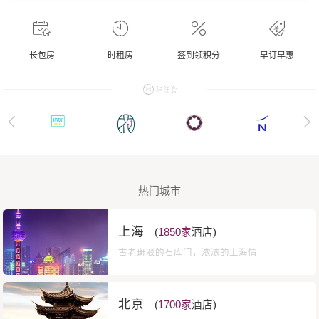
长包房
时租房
签到领积分
早订早惠
热门城市
上海
(
1850家
酒店)
古老斑驳的石库门，浓浓的上海情
北京
(
1700家
酒店)