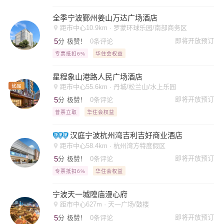
全季宁波鄞州姜山万达广场酒店
距市中心10.9km · 罗蒙环球乐园/南部商务区
5
即将开放预订
分
极赞！
0条评论
专票抵扣6%
华住会权益
星程象山港路人民广场酒店
距市中心55.6km · 丹城/松兰山/水上乐园
5
即将开放预订
分
极赞！
0条评论
普票立取
华住会权益
汉庭宁波杭州湾吉利吉好商业酒店
距市中心58.4km · 杭州湾方特度假区
5
即将开放预订
分
极赞！
0条评论
专票抵扣6%
华住会权益
宁波天一城隍庙漫心府
距市中心627m · 天一广场/鼓楼
5
即将开放预订
分
极赞！
0条评论