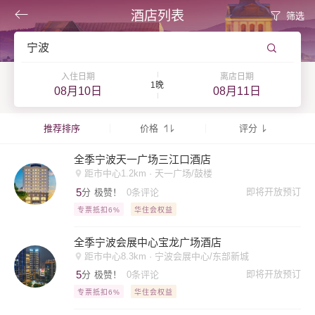
酒店列表
筛选
宁波
入住日期
离店日期
1晚
08月10日
08月11日
推荐排序
价格
评分
全季宁波天一广场三江口酒店
距市中心1.2km · 天一广场/鼓楼
5
即将开放预订
分
极赞！
0条评论
专票抵扣6%
华住会权益
全季宁波会展中心宝龙广场酒店
距市中心8.3km · 宁波会展中心/东部新城
5
即将开放预订
分
极赞！
0条评论
专票抵扣6%
华住会权益