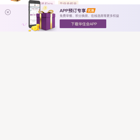
专票抵扣6%
华住会权益
汉庭宁波天一广场三江口酒店
距市中心1.3km · 天一广场/鼓楼
5
即将开放预订
分
极赞！
0条评论
普票立取
华住会权益
全季宁波奥体中心金山路地铁站酒店
距市中心11.3km · 奥体中心/江北万达
5
即将开放预订
分
极赞！
0条评论
专票抵扣6%
华住会权益
汉庭宁波海曙鄞江镇酒店
距市中心19.5km · 栎社国际机场/集士港
5
即将开放预订
分
极赞！
0条评论
专票抵扣6%
华住会权益
全季余姚河姆渡时尚商业中心酒店
距市中心42.5km · 余姚市中心商圈