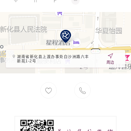
湖南省新化县上渡办事处白沙洲路六丰
新苑1-2号
周边