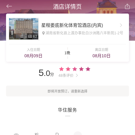
酒店详情页
星程娄底新化体育馆酒店(内宾)
湖南省新化县上渡办事处白沙洲路六丰新苑1-2号
82
入住日期
离店日期
1晚
08月09日
08月10日
5
.0
分
48条评价
即将开放预订，请重新选择
华住服务
...